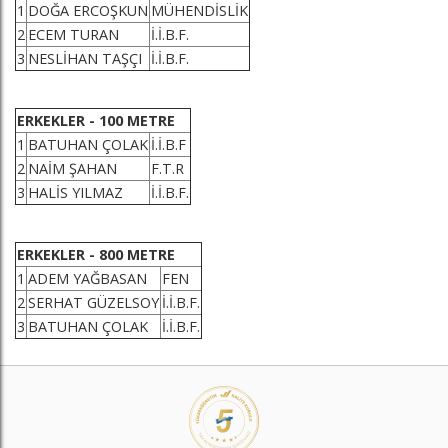
1
DOĞA ERCOŞKUN
MÜHENDİSLİK
2
ECEM TURAN
İ.İ.B.F.
3
NESLİHAN TAŞÇI
İ.İ.B.F.
ERKEKLER - 100 METRE
1
BATUHAN ÇOLAK
İ.İ.B.F
2
NAİM ŞAHAN
F.T.R
3
HALİS YILMAZ
İ.İ.B.F.
ERKEKLER - 800 METRE
1
ADEM YAĞBASAN
FEN
2
SERHAT GÜZELSOY
İ.İ.B.F.
3
BATUHAN ÇOLAK
İ.İ.B.F.