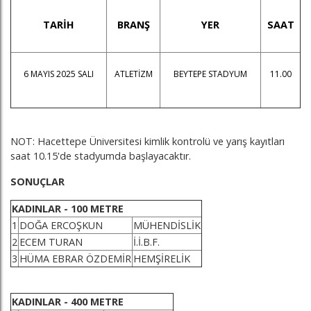
TARİH
BRANŞ
YER
SAAT
6 MAYIS 2025 SALI
ATLETİZM
BEYTEPE STADYUM
11.00
NOT: Hacettepe Üniversitesi kimlik kontrolü ve yarış kayıtları
saat 10.15'de stadyumda başlayacaktır.
SONUÇLAR
KADINLAR - 100 METRE
1
DOĞA ERCOŞKUN
MÜHENDİSLİK
2
ECEM TURAN
İ.İ.B.F.
3
HÜMA EBRAR ÖZDEMİR
HEMŞİRELİK
KADINLAR - 400 METRE